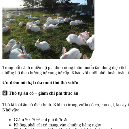
Trong bối cảnh nhiều hộ gia đình nông thôn muốn tận dụng diện tíc
những hộ theo hướng tự cung tự cấp. Khác với nuôi nhốt hoàn toàn, t
Ưu điểm nổi bật của nuôi thỏ thả vườn
1️
⃣ Thỏ tự ăn cỏ – giảm chi phí thức ăn
Thỏ là loài ăn cỏ điển hình. Khi thả trong vườn có cỏ, rau dại, lá câ
Nhờ vậy:
Giảm 50–70% chi phí thức ăn
Không phải cắt cỏ mang vào chuồng hằng ngày