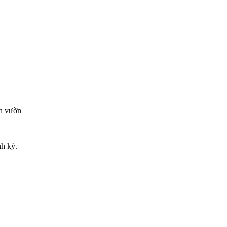
ón vườn
nh kỳ.