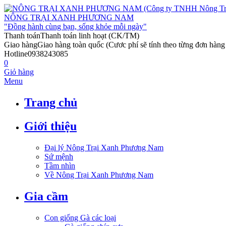
NÔNG TRẠI XANH PHƯƠNG NAM
"Đồng hành cùng bạn, sống khỏe mỗi ngày"
Thanh toán
Thanh toán linh hoạt (CK/TM)
Giao hàng
Giao hàng toàn quốc (Cươc phí sẽ tính theo từng đơn hàng 
Hotline
0938243085
0
Giỏ hàng
Menu
Trang chủ
Giới thiệu
Đại lý Nông Trại Xanh Phương Nam
Sứ mệnh
Tầm nhìn
Về Nông Trại Xanh Phương Nam
Gia cầm
Con giống Gà các loại