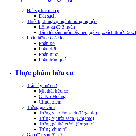
Đất sạch các loại
Đất sạch
Thiết bị dụng cụ ngành nông nghiệp
Lồng gà đẻ 3 ngăn
Tấm lót sàn nuôi Dê, heo, gà vit,...kích thước 50
Phân hữu cơ các loại
Phân bò
Phân dơi
Phân hươu
Phân trùn quế
Thực phẩm hữu cơ
Trái cây hữu cơ
Mít thái hữu cơ
Ổi Nữ Hoàng
Chuối xiêm
Trứng gia cầm
Trứng vịt xiêm sạch (Organic)
Trứng vịt trời sạch (Organic)
Trứng gà thả vườn (Organic)
Trứng chim trĩ
Gạo đặc sản ST25