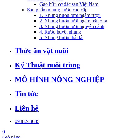
Gạo hữu cơ đặc sản Việt Nam
Sản phẩm nhung hươu cao cấp
1. Nhung hươu tươi ngâm rượu
2. Nhung hươu tươi ngâm mật ong
3. Nhung hươu tươi nguyên cành
4. Rượu huyết nhung
5. Nhung hươu thái lát
Thức ăn vật nuôi
Kỹ Thuật nuôi trồng
MÔ HÌNH NÔNG NGHIỆP
Tin tức
Liên hệ
0938243085
0
Giỏ hàng