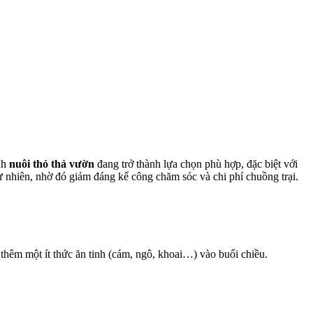
nh
nuôi thỏ thả vườn
đang trở thành lựa chọn phù hợp, đặc biệt với
ự nhiên, nhờ đó giảm đáng kể công chăm sóc và chi phí chuồng trại.
g thêm một ít thức ăn tinh (cám, ngô, khoai…) vào buổi chiều.