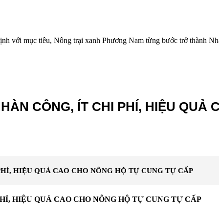
định với mục tiêu, Nông trại xanh Phương Nam từng bước trở thành Nhà
HÀN CÔNG, ÍT CHI PHÍ, HIỆU QU
PHÍ, HIỆU QUẢ CAO CHO NÔNG HỘ TỰ CUNG TỰ CẤP
PHÍ, HIỆU QUẢ CAO CHO NÔNG HỘ TỰ CUNG TỰ CẤP