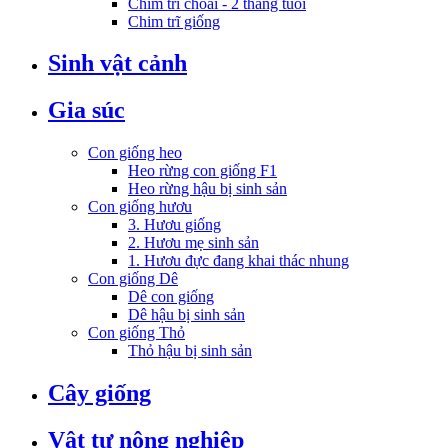
Chim trĩ choai - 2 tháng tuổi
Chim trĩ giống
Sinh vật cảnh
Gia súc
Con giống heo
Heo rừng con giống F1
Heo rừng hậu bị sinh sản
Con giống hươu
3. Hươu giống
2. Hươu mẹ sinh sản
1. Hươu đực đang khai thác nhung
Con giống Dê
Dê con giống
Dê hậu bị sinh sản
Con giống Thỏ
Thỏ hậu bị sinh sản
Cây giống
Vật tư nông nghiệp