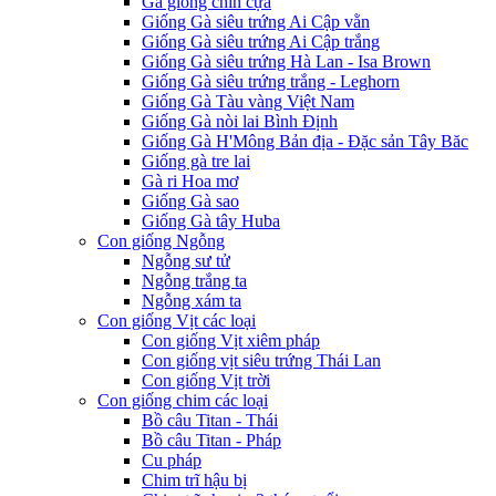
Gà giống chín cựa
Giống Gà siêu trứng Ai Cập vằn
Giống Gà siêu trứng Ai Cập trắng
Giống Gà siêu trứng Hà Lan - Isa Brown
Giống Gà siêu trứng trắng - Leghorn
Giống Gà Tàu vàng Việt Nam
Giống Gà nòi lai Bình Định
Giống Gà H'Mông Bản địa - Đặc sản Tây Băc
Giống gà tre lai
Gà ri Hoa mơ
Giống Gà sao
Giống Gà tây Huba
Con giống Ngỗng
Ngỗng sư tử
Ngỗng trắng ta
Ngỗng xám ta
Con giống Vịt các loại
Con giống Vịt xiêm pháp
Con giống vịt siêu trứng Thái Lan
Con giống Vịt trời
Con giống chim các loại
Bồ câu Titan - Thái
Bồ câu Titan - Pháp
Cu pháp
Chim trĩ hậu bị