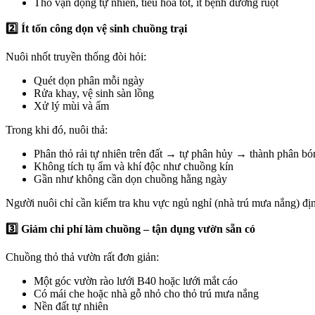
Thỏ vận động tự nhiên, tiêu hóa tốt, ít bệnh đường ruột
2️
⃣ Ít tốn công dọn vệ sinh chuồng trại
Nuôi nhốt truyền thống đòi hỏi:
Quét dọn phân mỗi ngày
Rửa khay, vệ sinh sàn lồng
Xử lý mùi và ẩm
Trong khi đó, nuôi thả:
Phân thỏ rải tự nhiên trên đất → tự phân hủy → thành phân b
Không tích tụ ẩm và khí độc như chuồng kín
Gần như không cần dọn chuồng hằng ngày
Người nuôi chỉ cần kiểm tra khu vực ngủ nghỉ (nhà trú mưa nắng) đị
3️
⃣ Giảm chi phí làm chuồng – tận dụng vườn sẵn có
Chuồng thỏ thả vườn rất đơn giản:
Một góc vườn rào lưới B40 hoặc lưới mắt cáo
Có mái che hoặc nhà gỗ nhỏ cho thỏ trú mưa nắng
Nền đất tự nhiên