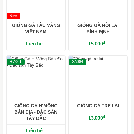
New
GIỐNG GÀ TÀU VÀNG
GIỐNG GÀ NÒI LAI
VIỆT NAM
BÌNH ĐỊNH
đ
Liên hệ
15.000
HM001
GA004
GIỐNG GÀ H'MÔNG
GIỐNG GÀ TRE LAI
BẢN ĐỊA - ĐẶC SẢN
đ
13.000
TÂY BĂC
Liên hệ