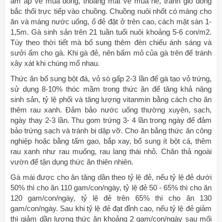
ấm áp về mùa đông, thoáng mát về mùa hè, tránh gió đông
bắc thổi trực tiếp vào chuồng. Chuồng nuôi nhốt có máng cho
ăn và máng nước uống, ổ đẻ đặt ở trên cao, cách mặt sàn 1-
1,5m. Gà sinh sản trên 21 tuần tuổi nuôi khoảng 5-6 con/m2.
Tùy theo thời tiết mà bổ sung thêm đèn chiếu ánh sáng và
sưởi ấm cho gà. Khi gà đẻ, nên bấm mỏ của gà trên để tránh
xây xát khi chúng mổ nhau.
Thức ăn bổ sung bột đá, vỏ sò gấp 2-3 lần để gà tạo vỏ trứng,
sử dụng 8-10% thóc mầm trong thức ăn để tăng khả năng
sinh sản, tỷ lệ phối và tăng lượng vitanmin bằng cách cho ăn
thêm rau xanh. Đảm bảo nước uống thường xuyên, sạch,
ngày thay 2-3 lần. Thu gom trứng 3- 4 lần trong ngày để đảm
bảo trứng sạch và tránh bị dập vỡ. Cho ăn bằng thức ăn công
nghiệp hoặc bằng tấm gạo, bắp xay, bổ sung ít bột cá, thêm
rau xanh như rau muống, rau lang thái nhỏ. Chăn thả ngoài
vườn để tận dụng thức ăn thiên nhiên.
Gà mái được cho ăn tăng dần theo tỷ lệ đẻ, nếu tỷ lệ đẻ dưới
50% thì cho ăn 110 gam/con/ngày, tỷ lệ đẻ 50 - 65% thì cho ăn
120 gam/con/ngày, tỷ lệ đẻ trên 65% thì cho ăn 130
gam/con/ngày. Sau khi tỷ lệ đẻ đạt đỉnh cao, nếu tỷ lệ đẻ giảm
thì giảm dần lượng thức ăn khoảng 2 gam/con/ngày sau mổi