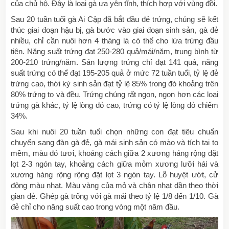
của chủ hộ. Đây là loại gà ưa yên tĩnh, thích hợp với vùng đồi.
Sau 20 tuần tuổi gà Ai Cập đã bắt đầu đẻ trứng, chúng sẽ kết
thúc giai đoạn hậu bị, gà bước vào giai đoạn sinh sản, gà đẻ
nhiều, chỉ cần nuôi hơn 4 tháng là có thể cho lứa trứng đầu
tiên. Năng suất trứng đạt 250-280 quả/mái/năm, trung bình từ
200-210 trứng/năm. Sản lượng trứng chỉ đạt 141 quả, năng
suất trứng có thể đạt 195-205 quả ở mức 72 tuần tuổi, tỷ lệ đẻ
trứng cao, thời kỳ sinh sản đạt tỷ lệ 85% trong đó khoảng trên
80% trứng to và đều. Trứng chúng rất ngon, ngon hơn các loại
trứng gà khác, tỷ lệ lòng đỏ cao, trứng có tỷ lệ lòng đỏ chiếm
34%.
Sau khi nuôi 20 tuần tuổi chọn những con đạt tiêu chuẩn
chuyển sang đàn gà đẻ, gà mái sinh sản có mào và tích tai to
mềm, màu đỏ tươi, khoảng cách giữa 2 xương háng rộng đặt
lọt 2-3 ngón tay, khoảng cách giữa mỏm xương lưỡi hái và
xương háng rộng rộng đặt lọt 3 ngón tay. Lỗ huyệt ướt, cử
động màu nhạt. Màu vàng của mỏ và chân nhạt dần theo thời
gian đẻ. Ghép gà trống với gà mái theo tỷ lệ 1/8 đến 1/10. Gà
đẻ chỉ cho năng suất cao trong vòng một năm đầu.