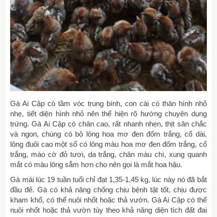
Gà Ai Cập có tầm vóc trung bình, con cái có thân hình nhỏ
nhẹ, tiết diện hình nhỏ nên thể hiện rõ hướng chuyên dụng
trứng. Gà Ai Cập có chân cao, rất nhanh nhẹn, thịt săn chắc
và ngon, chúng có bộ lông hoa mơ đen đốm trắng, cổ dài,
lông đuôi cao một số có lông màu hoa mơ đen đốm trắng, cổ
trắng, mào cờ đỏ tươi, da trắng, chân màu chì, xung quanh
mắt có màu lông sẫm hơn cho nên gọi là mắt hoa hậu.
Gà mái lúc 19 tuần tuổi chỉ đạt 1,35-1,45 kg, lúc này nó đã bắt
đầu đẻ. Gà có khả năng chống chịu bệnh tật tốt, chịu được
kham khổ, có thể nuôi nhốt hoặc thả vườn. Gà Ai Cập có thể
nuôi nhốt hoặc thả vườn tùy theo khả năng diện tích đất đai