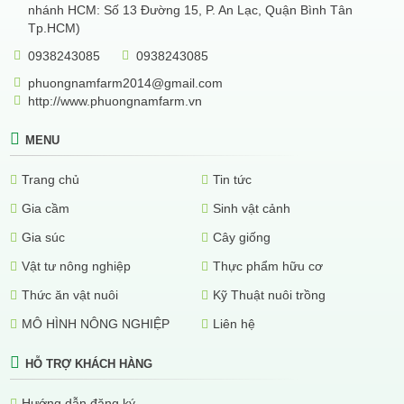
nhánh HCM: Số 13 Đường 15, P. An Lạc, Quận Bình Tân
Tp.HCM)
0938243085
0938243085
phuongnamfarm2014@gmail.com
http://www.phuongnamfarm.vn
MENU
Trang chủ
Tin tức
Gia cầm
Sinh vật cảnh
Gia súc
Cây giống
Vật tư nông nghiệp
Thực phẩm hữu cơ
Thức ăn vật nuôi
Kỹ Thuật nuôi trồng
MÔ HÌNH NÔNG NGHIỆP
Liên hệ
HỖ TRỢ KHÁCH HÀNG
Hướng dẫn đăng ký