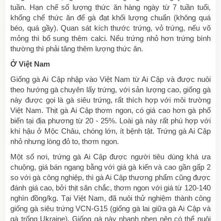
tuần. Hạn chế số lượng thức ăn hàng ngày từ 7 tuần tuổi,
khống chế thức ăn để gà đạt khối lượng chuẩn (không quá
béo, quá gầy). Quan sát kích thước trứng, vỏ trứng, nếu võ
mỏng thì bổ sung thêm calci. Nếu trứng nhỏ hơn trứng bình
thường thì phải tăng thêm lượng thức ăn.
Ở Việt Nam
Giống gà Ai Cập nhập vào Việt Nam từ Ai Cập và được nuôi
theo hướng gà chuyên lấy trứng, với sản lượng cao, giống gà
này được gọi là gà siêu trứng, rất thích hợp với môi trường
Việt Nam. Thịt gà Ai Cập thơm ngon, có giá cao hơn gà phổ
biến tại địa phương từ 20 - 25%. Loài gà này rất phù hợp với
khí hậu ở Mộc Châu, chóng lớn, ít bệnh tật. Trứng gà Ai Cập
nhỏ nhưng lòng đỏ to, thơm ngon.
Một số nơi, trứng gà Ai Cập được người tiêu dùng khá ưa
chuộng, giá bán ngang bằng với giá gà kiến và cao gần gấp 2
so với gà công nghiệp, thì gà Ai Cập thương phẩm cũng được
đánh giá cao, bởi thịt săn chắc, thơm ngon với giá từ 120-140
nghìn đồng/kg. Tại Việt Nam, đã nuôi thử nghiệm thành công
giống gà siêu trứng VCN-G15 (giống gà lai giữa gà Ai Cập và
gà trống Ukraine). Giống gà này nhanh nhẹn nên có thể nuôi