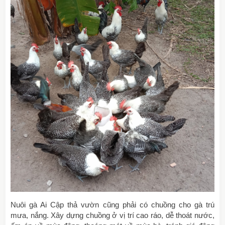
Nuôi gà Ai Cập thả vườn cũng phải có chuồng cho gà trú
mưa, nắng. Xây dựng chuồng ở vị trí cao ráo, dễ thoát nước,