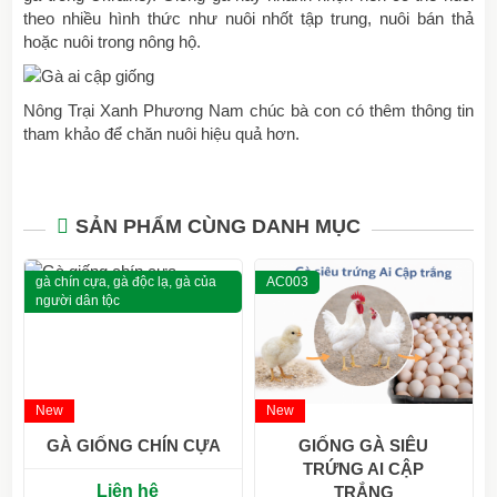
theo nhiều hình thức như nuôi nhốt tập trung, nuôi bán thả
hoặc nuôi trong nông hộ.
Nông Trại Xanh Phương Nam chúc bà con có thêm thông tin
tham khảo để chăn nuôi hiệu quả hơn.
SẢN PHẨM CÙNG DANH MỤC
gà chín cựa, gà độc lạ, gà của
AC003
người dân tộc
New
New
GÀ GIỐNG CHÍN CỰA
GIỐNG GÀ SIÊU
TRỨNG AI CẬP
Liên hệ
TRẮNG