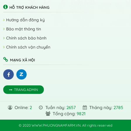
HỖ TRỢ KHÁCH HÀNG
Hướng dẫn đăng ký
Bảo mật thông tin
Chính sách bảo hành
Chính sách vận chuyển
MẠNG XÃ HỘI
TRANG ADMIN
Online:
2
Tuần này:
2657
Tháng này:
2785
Tổng cộng:
9821
© 2020 WWW.PHUONGNAMFARM.VN. All rights reserved