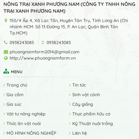
NÔNG TRẠI XANH PHƯƠNG NAM (CÔNG TY TNHH NÔNG
TRẠI XANH PHƯƠNG NAM)
150/4 Ấp 4, Xã Lạc Tấn, Huyện Tân Trụ, Tỉnh Long An (Chi
nhánh HCM: Số 13 Đường 15, P. An Lạc, Quận Bình Tân
Tp.HCM)
0938243085
0938243085
phuongnamfarm2014@gmail.com
http://www.phuongnamfarm.vn
MENU
Trang chủ
Tin tức
Gia cầm
Sinh vật cảnh
Gia súc
Cây giống
Vật tư nông nghiệp
Thực phẩm hữu cơ
Thức ăn vật nuôi
Kỹ Thuật nuôi trồng
MÔ HÌNH NÔNG NGHIỆP
Liên hệ