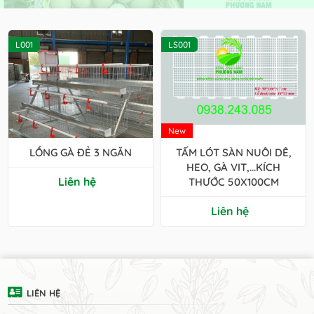
L001
LS001
New
LỒNG GÀ ĐẺ 3 NGĂN
TẤM LÓT SÀN NUÔI DÊ,
HEO, GÀ VIT,...KÍCH
Liên hệ
THƯỚC 50X100CM
Liên hệ
LIÊN HỆ