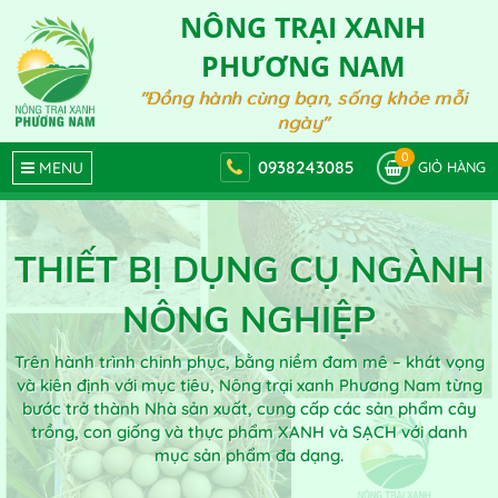
NÔNG TRẠI XANH
PHƯƠNG NAM
"Đồng hành cùng bạn, sống khỏe mỗi
ngày"
0
0938243085
MENU
GIỎ HÀNG
THIẾT BỊ DỤNG CỤ NGÀNH
NÔNG NGHIỆP
Trên hành trình chinh phục, bằng niềm đam mê – khát vọng
và kiên định với mục tiêu, Nông trại xanh Phương Nam từng
bước trở thành Nhà sản xuất, cung cấp các sản phẩm cây
trồng, con giống và thực phẩm XANH và SẠCH với danh
mục sản phẩm đa dạng.