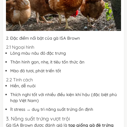
2. Đặc điểm nổi bật của gà ISA Brown
2.1 Ngoại hình
Lông màu nâu đỏ đặc trưng
Thân hình gọn, nhẹ, ít tiêu tốn thức ăn
Mào đỏ tươi, phát triển tốt
2.2 Tính cách
Hiền, dễ nuôi
Thích nghi tốt với nhiều điều kiện khí hậu (đặc biệt phù
hợp Việt Nam)
Ít stress → duy trì năng suất trứng ổn định
3. Năng suất trứng vượt trội
Gà ISA Brown được đánh giá là
top giống gà đẻ trứng