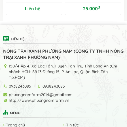
đ
Liên hệ
25.000
LIÊN HỆ
NÔNG TRẠI XANH PHƯƠNG NAM (CÔNG TY TNHH NÔNG
TRẠI XANH PHƯƠNG NAM)
150/4 Ấp 4, Xã Lạc Tấn, Huyện Tân Trụ, Tỉnh Long An (Chi
nhánh HCM: Số 13 Đường 15, P. An Lạc, Quận Bình Tân
Tp.HCM)
0938243085
0938243085
phuongnamfarm2014@gmail.com
http://www.phuongnamfarm.vn
MENU
Trang chủ
Tin tức