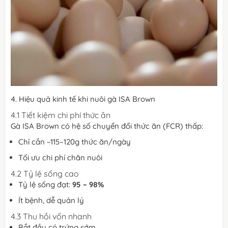
4. Hiệu quả kinh tế khi nuôi gà ISA Brown
4.1 Tiết kiệm chi phí thức ăn
Gà ISA Brown có hệ số chuyển đổi thức ăn (FCR) thấp:
Chỉ cần ~115–120g thức ăn/ngày
Tối ưu chi phí chăn nuôi
4.2 Tỷ lệ sống cao
Tỷ lệ sống đạt:
95 – 98%
Ít bệnh, dễ quản lý
4.3 Thu hồi vốn nhanh
Bắt đầu có trứng sớm