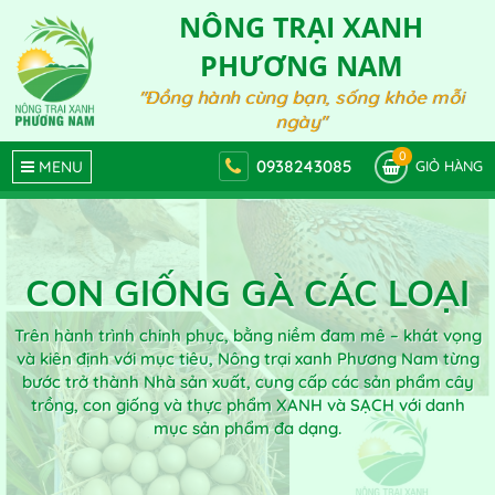
NÔNG TRẠI XANH
PHƯƠNG NAM
"Đồng hành cùng bạn, sống khỏe mỗi
ngày"
0
0938243085
MENU
GIỎ HÀNG
CON GIỐNG GÀ CÁC LOẠI
Trên hành trình chinh phục, bằng niềm đam mê – khát vọng
và kiên định với mục tiêu, Nông trại xanh Phương Nam từng
bước trở thành Nhà sản xuất, cung cấp các sản phẩm cây
trồng, con giống và thực phẩm XANH và SẠCH với danh
mục sản phẩm đa dạng.