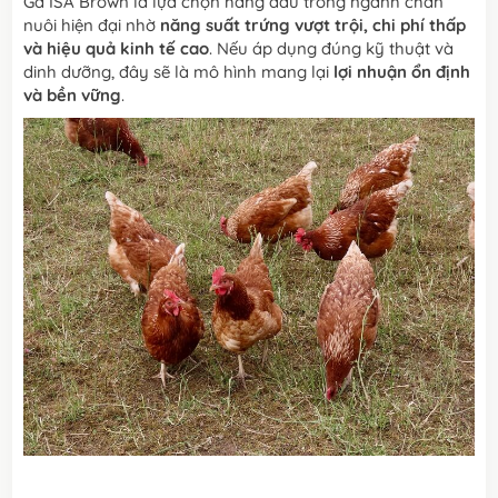
Gà ISA Brown là lựa chọn hàng đầu trong ngành chăn
nuôi hiện đại nhờ
năng suất trứng vượt trội, chi phí thấp
và hiệu quả kinh tế cao
. Nếu áp dụng đúng kỹ thuật và
dinh dưỡng, đây sẽ là mô hình mang lại
lợi nhuận ổn định
và bền vững
.