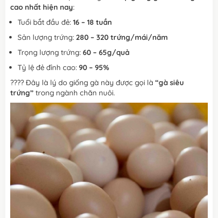
cao nhất hiện nay
:
Tuổi bắt đầu đẻ:
16 – 18 tuần
Sản lượng trứng:
280 – 320 trứng/mái/năm
Trọng lượng trứng:
60 – 65g/quả
Tỷ lệ đẻ đỉnh cao:
90 – 95%
???? Đây là lý do giống gà này được gọi là
“gà siêu
trứng”
trong ngành chăn nuôi.