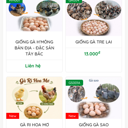
HM001
GA004
GIỐNG GÀ H'MÔNG
GIỐNG GÀ TRE LAI
BẢN ĐỊA - ĐẶC SẢN
đ
13.000
TÂY BĂC
Liên hệ
GS001A
New
New
GÀ RI HOA MƠ
GIỐNG GÀ SAO