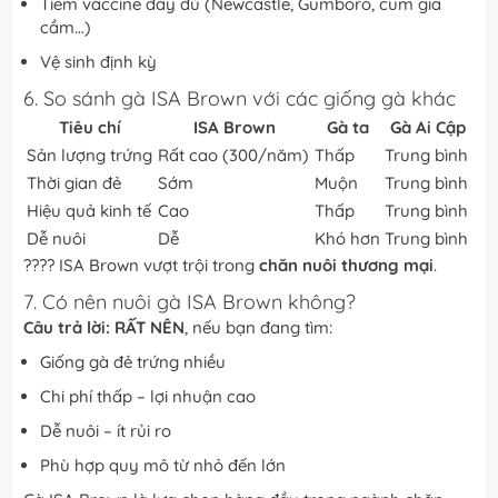
Tiêm vaccine đầy đủ (Newcastle, Gumboro, cúm gia
cầm…)
Vệ sinh định kỳ
6. So sánh gà ISA Brown với các giống gà khác
Tiêu chí
ISA Brown
Gà ta
Gà Ai Cập
Sản lượng trứng
Rất cao (300/năm)
Thấp
Trung bình
Thời gian đẻ
Sớm
Muộn
Trung bình
Hiệu quả kinh tế
Cao
Thấp
Trung bình
Dễ nuôi
Dễ
Khó hơn
Trung bình
???? ISA Brown vượt trội trong
chăn nuôi thương mại
.
7. Có nên nuôi gà ISA Brown không?
Câu trả lời: RẤT NÊN
, nếu bạn đang tìm:
Giống gà đẻ trứng nhiều
Chi phí thấp – lợi nhuận cao
Dễ nuôi – ít rủi ro
Phù hợp quy mô từ nhỏ đến lớn