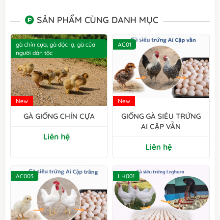
SẢN PHẨM CÙNG DANH MỤC
gà chín cựa, gà độc lạ, gà của
AC01
người dân tộc
New
New
GÀ GIỐNG CHÍN CỰA
GIỐNG GÀ SIÊU TRỨNG
AI CẬP VẰN
Liên hệ
Liên hệ
AC003
LH001