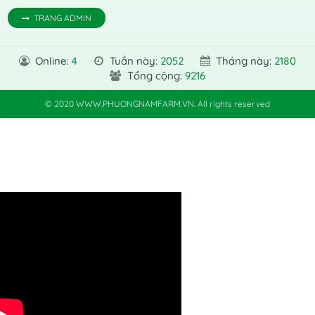
TRANG ADMIN
Online:
4
Tuần này:
2052
Tháng này:
2180
Tổng cộng:
9216
© 2020 WWW.PHUONGNAMFARM.VN. All rights reserved