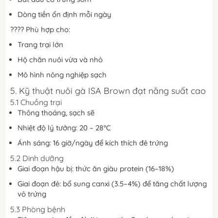
Dòng tiền ổn định mỗi ngày
???? Phù hợp cho:
Trang trại lớn
Hộ chăn nuôi vừa và nhỏ
Mô hình nông nghiệp sạch
5. Kỹ thuật nuôi gà ISA Brown đạt năng suất cao
5.1 Chuồng trại
Thông thoáng, sạch sẽ
Nhiệt độ lý tưởng: 20 – 28°C
Ánh sáng: 16 giờ/ngày để kích thích đẻ trứng
5.2 Dinh dưỡng
Giai đoạn hậu bị: thức ăn giàu protein (16–18%)
Giai đoạn đẻ: bổ sung canxi (3.5–4%) để tăng chất lượng
vỏ trứng
5.3 Phòng bệnh