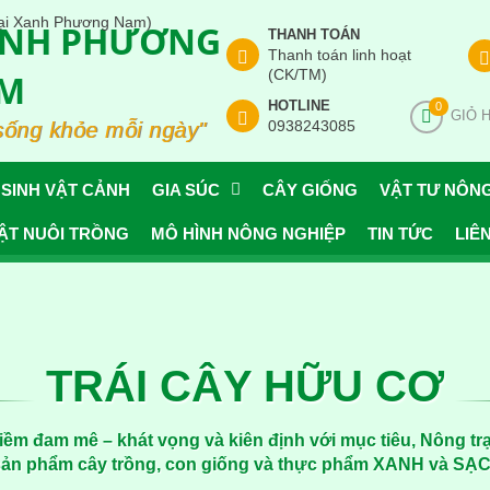
ANH PHƯƠNG
THANH TOÁN
Thanh toán linh hoạt
(CK/TM)
M
HOTLINE
0
GIỎ 
0938243085
sống khỏe mỗi ngày"
SINH VẬT CẢNH
GIA SÚC
CÂY GIỐNG
VẬT TƯ NÔN
ẬT NUÔI TRỒNG
MÔ HÌNH NÔNG NGHIỆP
TIN TỨC
LIÊ
TRÁI CÂY HỮU CƠ
niềm đam mê – khát vọng và kiên định với mục tiêu, Nông 
 sản phẩm cây trồng, con giống và thực phẩm XANH và SẠ