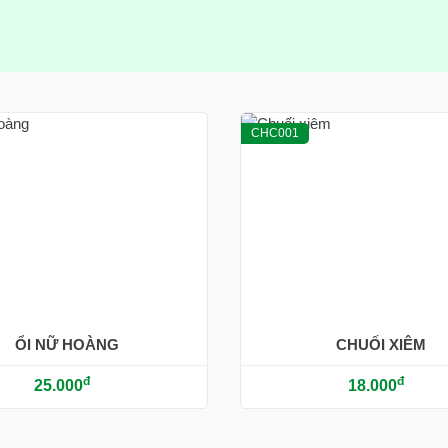
CHC001
ỔI NỮ HOÀNG
CHUỐI XIÊM
đ
đ
25.000
18.000