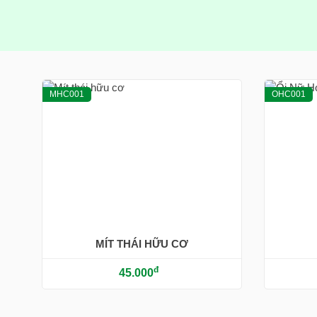
MHC001
OHC001
MÍT THÁI HỮU CƠ
đ
45.000