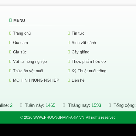
MENU
Trang chủ
Tin tức
Gia cầm
Sinh vật cảnh
Gia súc
Cây giống
Vật tư nông nghiệp
Thực phẩm hữu cơ
Thức ăn vật nuôi
Kỹ Thuật nuôi trồng
MÔ HÌNH NÔNG NGHIỆP
Liên hệ
line:
2
Tuần này:
1465
Tháng này:
1593
Tổng cộng
© 2020 WWW.PHUONGNAMFARM.VN. All rights reserved