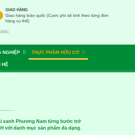
GIAO HÀNG
Giao hàng toàn quốc (Cươc phí sẽ tính theo từng đơn
hàng cụ thể)
HÀNG
G NGHIỆP
THỰC PHẨM HỮU CƠ
N HỆ
trại xanh Phương Nam từng bước trở
CH với danh mục sản phẩm đa dạng.