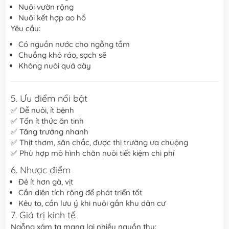
Nuôi vườn rộng
Nuôi kết hợp ao hồ
Yêu cầu:
Có nguồn nước cho ngỗng tắm
Chuồng khô ráo, sạch sẽ
Không nuôi quá dày
5. Ưu điểm nổi bật
✅ Dễ nuôi, ít bệnh
✅ Tốn ít thức ăn tinh
✅ Tăng trưởng nhanh
✅ Thịt thơm, săn chắc, được thị trường ưa chuộng
✅ Phù hợp mô hình chăn nuôi tiết kiệm chi phí
6. Nhược điểm
Đẻ ít hơn gà, vịt
Cần diện tích rộng để phát triển tốt
Kêu to, cần lưu ý khi nuôi gần khu dân cư
7. Giá trị kinh tế
Ngỗng xám ta mang lại nhiều nguồn thu: