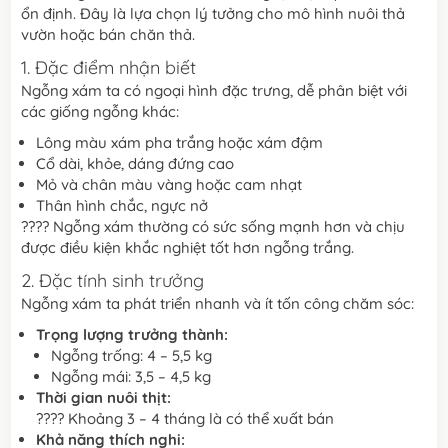
ổn định. Đây là lựa chọn lý tưởng cho mô hình nuôi thả
vườn hoặc bán chăn thả.
1. Đặc điểm nhận biết
Ngỗng xám ta có ngoại hình đặc trưng, dễ phân biệt với
các giống ngỗng khác:
Lông màu xám pha trắng hoặc xám đậm
Cổ dài, khỏe, dáng đứng cao
Mỏ và chân màu vàng hoặc cam nhạt
Thân hình chắc, ngực nở
???? Ngỗng xám thường có sức sống mạnh hơn và chịu
được điều kiện khắc nghiệt tốt hơn ngỗng trắng.
2. Đặc tính sinh trưởng
Ngỗng xám ta phát triển nhanh và ít tốn công chăm sóc:
Trọng lượng trưởng thành:
Ngỗng trống: 4 – 5,5 kg
Ngỗng mái: 3,5 – 4,5 kg
Thời gian nuôi thịt:
???? Khoảng 3 – 4 tháng là có thể xuất bán
Khả năng thích nghi: