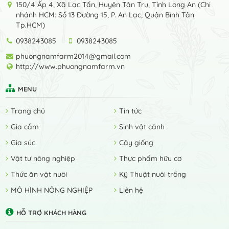
150/4 Ấp 4, Xã Lạc Tấn, Huyện Tân Trụ, Tỉnh Long An (Chi
nhánh HCM: Số 13 Đường 15, P. An Lạc, Quận Bình Tân
Tp.HCM)
0938243085
0938243085
phuongnamfarm2014@gmail.com
http://www.phuongnamfarm.vn
MENU
Trang chủ
Tin tức
Gia cầm
Sinh vật cảnh
Gia súc
Cây giống
Vật tư nông nghiệp
Thực phẩm hữu cơ
Thức ăn vật nuôi
Kỹ Thuật nuôi trồng
MÔ HÌNH NÔNG NGHIỆP
Liên hệ
HỖ TRỢ KHÁCH HÀNG