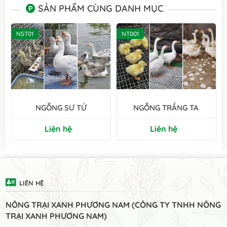
SẢN PHẨM CÙNG DANH MỤC
NST01
NT001
NGỖNG SƯ TỬ
NGỖNG TRẮNG TA
Liên hệ
Liên hệ
LIÊN HỆ
NÔNG TRẠI XANH PHƯƠNG NAM (CÔNG TY TNHH NÔNG
TRẠI XANH PHƯƠNG NAM)