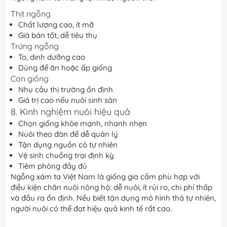
Thịt ngỗng
Chất lượng cao, ít mỡ
Giá bán tốt, dễ tiêu thụ
Trứng ngỗng
To, dinh dưỡng cao
Dùng để ăn hoặc ấp giống
Con giống
Nhu cầu thị trường ổn định
Giá trị cao nếu nuôi sinh sản
8. Kinh nghiệm nuôi hiệu quả
Chọn giống khỏe mạnh, nhanh nhẹn
Nuôi theo đàn để dễ quản lý
Tận dụng nguồn cỏ tự nhiên
Vệ sinh chuồng trại định kỳ
Tiêm phòng đầy đủ
Ngỗng xám ta Việt Nam là giống gia cầm phù hợp với
điều kiện chăn nuôi nông hộ: dễ nuôi, ít rủi ro, chi phí thấp
và đầu ra ổn định. Nếu biết tận dụng mô hình thả tự nhiên,
người nuôi có thể đạt hiệu quả kinh tế rất cao.