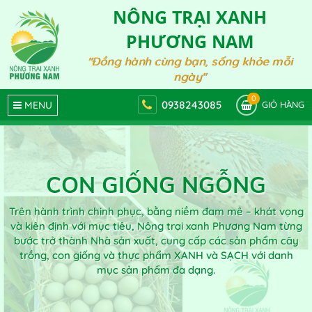
NÔNG TRẠI XANH
PHƯƠNG NAM
"Đồng hành cùng bạn, sống khỏe mỗi
ngày"
0
0938243085
MENU
GIỎ HÀNG
CON GIỐNG NGỖNG
Trên hành trình chinh phục, bằng niềm đam mê – khát vọng
và kiên định với mục tiêu, Nông trại xanh Phương Nam từng
bước trở thành Nhà sản xuất, cung cấp các sản phẩm cây
trồng, con giống và thực phẩm XANH và SẠCH với danh
mục sản phẩm đa dạng.