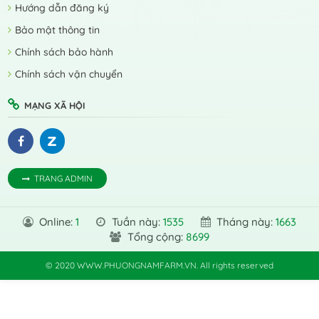
Hướng dẫn đăng ký
Bảo mật thông tin
Chính sách bảo hành
Chính sách vận chuyển
MẠNG XÃ HỘI
TRANG ADMIN
Online:
1
Tuần này:
1535
Tháng này:
1663
Tổng cộng:
8699
© 2020 WWW.PHUONGNAMFARM.VN. All rights reserved