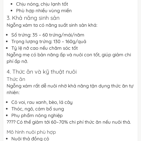
Chịu nóng, chịu lạnh tốt
Phù hợp nhiều vùng miền
3. Khả năng sinh sản
Ngỗng xám ta có năng suất sinh sản khá:
Số trứng: 35 – 60 trứng/mái/năm
Trọng lượng trứng: 130 – 160g/quả
Tỷ lệ nở cao nếu chăm sóc tốt
Ngỗng mẹ có bản năng ấp và nuôi con tốt, giúp giảm chi
phí ấp nở.
4. Thức ăn và kỹ thuật nuôi
Thức ăn
Ngỗng xám rất dễ nuôi nhờ khả năng tận dụng thức ăn tự
nhiên:
Cỏ voi, rau xanh, bèo, lá cây
Thóc, ngô, cám bổ sung
Phụ phẩm nông nghiệp
???? Có thể giảm tới 60–70% chi phí thức ăn nếu nuôi thả.
Mô hình nuôi phù hợp
Nuôi thả đồng cỏ