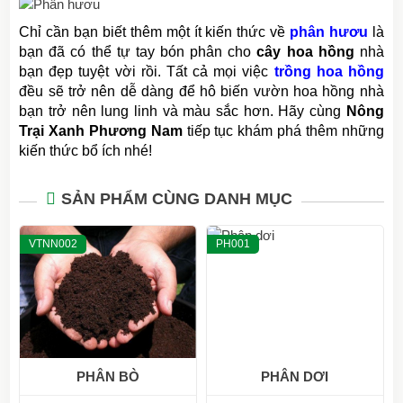
Chỉ cần bạn biết thêm một ít kiến thức về
phân hươu
là
bạn đã có thể tự tay bón phân cho
cây hoa hồng
nhà
bạn đẹp tuyệt vời rồi. Tất cả mọi việc
trồng hoa hồng
đều sẽ trở nên dễ dàng để hô biến vườn hoa hồng nhà
bạn trở nên lung linh và màu sắc hơn. Hãy cùng
Nông
Trại Xanh Phương Nam
tiếp tục khám phá thêm những
kiến thức bổ ích nhé!
SẢN PHẨM CÙNG DANH MỤC
VTNN002
PH001
PHÂN BÒ
PHÂN DƠI