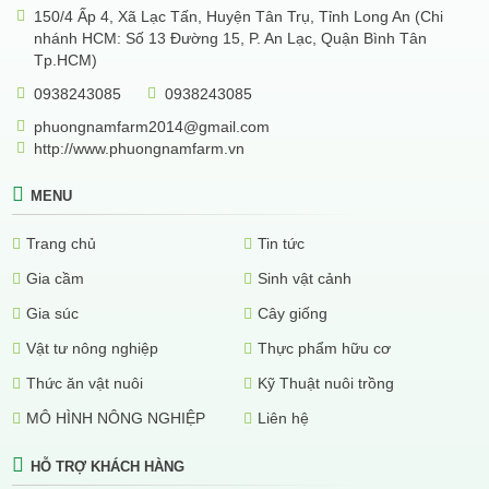
150/4 Ấp 4, Xã Lạc Tấn, Huyện Tân Trụ, Tỉnh Long An (Chi
nhánh HCM: Số 13 Đường 15, P. An Lạc, Quận Bình Tân
Tp.HCM)
0938243085
0938243085
phuongnamfarm2014@gmail.com
http://www.phuongnamfarm.vn
MENU
Trang chủ
Tin tức
Gia cầm
Sinh vật cảnh
Gia súc
Cây giống
Vật tư nông nghiệp
Thực phẩm hữu cơ
Thức ăn vật nuôi
Kỹ Thuật nuôi trồng
MÔ HÌNH NÔNG NGHIỆP
Liên hệ
HỖ TRỢ KHÁCH HÀNG