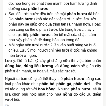
đó, hoa hồng sẽ phát triển mạnh bởi hàm lượng dinh
dưỡng của
phân hươu
.
Sau đó tưới nước đều trên bề mặt
phân hươu
đã bón.
Do
phân hươu
khô ráo nên việc tưới nước làm ướt
phân này sẽ giúp cho quá trình tan ra nhanh hơn. Hoặc
bạn cũng có thể ủ phân trước khi trồng trước thay vì
cho trực tiếp
phân hươu
trên bề mặt của chậu. Làm
như vậy phân sẽ dễ dàng hòa tan trong đất.
Mỗi ngày nên tưới nước 2 lần vào buổi sáng và buổi
chiều. Lưu ý mọi người chỉ nên tưới ở gốc mà không
nên tưới ở ngọn.
Lưu ý: Dù là bất kỳ cây gì chăng nữa thì việc bón phân
đúng lúc
,
đúng liều lượng
và
đúng cách
sẽ giúp cây
phát triển mạnh, ra hoa và màu sắc rực rỡ.
Ngoài ra bạn cũng có thể thay thế
phân hươu
bằng các
loại phân khác như
phân bò, phân gà, phân dơi
… đều
có tác dụng tốt với
hoa hồng
. Nhưng
phân hươu
sẽ là
lựa chọn phù hợp nhất cho
hoa hồng
do các ưu điểm
vượt trội.