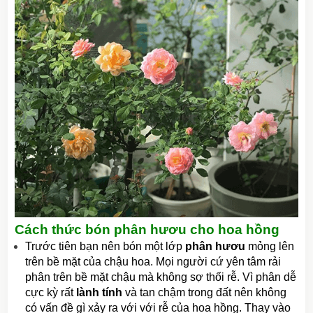
Cách thức bón phân hươu cho hoa hồng
Trước tiên bạn nên bón một lớp
phân hươu
mỏng lên
trên bề mặt của chậu hoa. Mọi người cứ yên tâm rải
phân trên bề mặt chậu mà không sợ thối rễ. Vì phân dễ
cực kỳ rất
lành tính
và tan chậm trong đất nên không
có vấn đề gì xảy ra với với rễ của hoa hồng. Thay vào