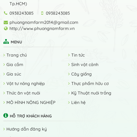
Tp.HCM)
0938243085
0938243085
phuongnamfarm2014@gmail.com
http://www.phuongnamfarm.vn
MENU
Trang chủ
Tin tức
Gia cầm
Sinh vật cảnh
Gia súc
Cây giống
Vật tư nông nghiệp
Thực phẩm hữu cơ
Thức ăn vật nuôi
Kỹ Thuật nuôi trồng
MÔ HÌNH NÔNG NGHIỆP
Liên hệ
HỖ TRỢ KHÁCH HÀNG
Hướng dẫn đăng ký