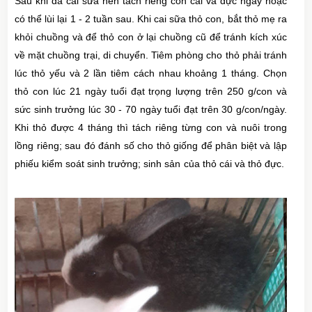
Sau khi đã cai sữa nên tách riêng con cái và đực ngay hoặc
có thể lùi lại 1 - 2 tuần sau. Khi cai sữa thỏ con, bắt thỏ mẹ ra
khỏi chuồng và để thỏ con ở lại chuồng cũ để tránh kích xúc
về mặt chuồng trại, di chuyển. Tiêm phòng cho thỏ phải tránh
lúc thỏ yếu và 2 lần tiêm cách nhau khoảng 1 tháng. Chọn
thỏ con lúc 21 ngày tuổi đạt trọng lượng trên 250 g/con và
sức sinh trưởng lúc 30 - 70 ngày tuổi đạt trên 30 g/con/ngày.
Khi thỏ được 4 tháng thì tách riêng từng con và nuôi trong
lồng riêng; sau đó đánh số cho thỏ giống để phân biệt và lập
phiếu kiểm soát sinh trưởng; sinh sản của thỏ cái và thỏ đực.