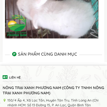
SẢN PHẨM CÙNG DANH MỤC
LIÊN HỆ
NÔNG TRẠI XANH PHƯƠNG NAM (CÔNG TY TNHH NÔNG
TRẠI XANH PHƯƠNG NAM)
150/4 Ấp 4, Xã Lạc Tấn, Huyện Tân Trụ, Tỉnh Long An (Chi
nhánh HCM: Số 13 Đường 15, P. An Lạc, Quận Bình Tân