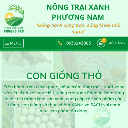
NÔNG TRẠI XANH
PHƯƠNG NAM
"Đồng hành cùng bạn, sống khỏe mỗi
ngày"
0
0938243085
MENU
GIỎ HÀNG
CON GIỐNG THỎ
Trên hành trình chinh phục, bằng niềm đam mê – khát vọng
và kiên định với mục tiêu, Nông trại xanh Phương Nam từng
bước trở thành Nhà sản xuất, cung cấp các sản phẩm cây
trồng, con giống và thực phẩm XANH và SẠCH với danh
mục sản phẩm đa dạng.