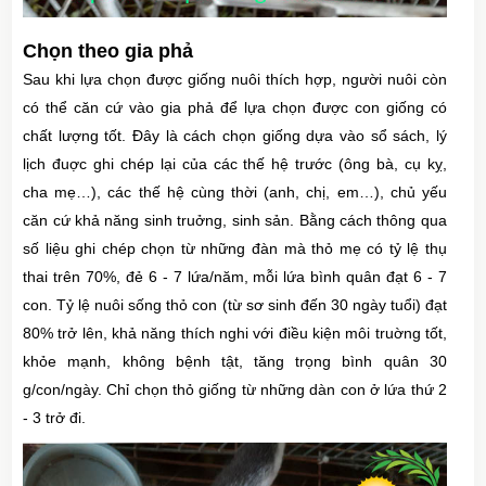
Chọn theo gia phả
Sau khi lựa chọn được giống nuôi thích hợp, người nuôi còn
có thể căn cứ vào gia phả để lựa chọn được con giống có
chất lượng tốt. Đây là cách chọn giống dựa vào sổ sách, lý
lịch đuợc ghi chép lại của các thế hệ trước (ông bà, cụ kỵ,
cha mẹ…), các thế hệ cùng thời (anh, chị, em…), chủ yếu
căn cứ khả năng sinh truởng, sinh sản. Bằng cách thông qua
số liệu ghi chép chọn từ những đàn mà thỏ mẹ có tỷ lệ thụ
thai trên 70%, đẻ 6 - 7 lứa/năm, mỗi lứa bình quân đạt 6 - 7
con. Tỷ lệ nuôi sống thỏ con (từ sơ sinh đến 30 ngày tuổi) đạt
80% trở lên, khả năng thích nghi với điều kiện môi truờng tốt,
khỏe mạnh, không bệnh tật, tăng trọng bình quân 30
g/con/ngày. Chỉ chọn thỏ giống từ những dàn con ở lứa thứ 2
- 3 trở đi.