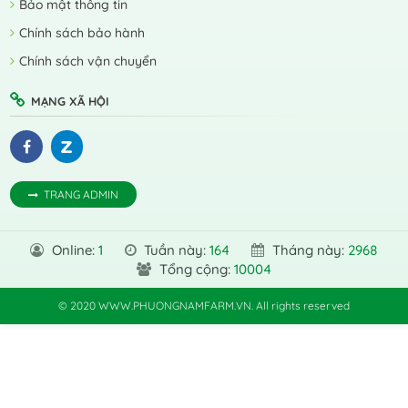
Bảo mật thông tin
Chính sách bảo hành
Chính sách vận chuyển
MẠNG XÃ HỘI
TRANG ADMIN
Online:
1
Tuần này:
164
Tháng này:
2968
Tổng cộng:
10004
© 2020 WWW.PHUONGNAMFARM.VN. All rights reserved