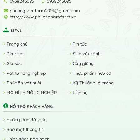
0938243085
0938243085
phuongnamfarm2014@gmail.com
http://www.phuongnamfarm.vn
MENU
Trang chủ
Tin tức
Gia cầm
Sinh vật cảnh
Gia súc
Cây giống
Vật tư nông nghiệp
Thực phẩm hữu cơ
Thức ăn vật nuôi
Kỹ Thuật nuôi trồng
MÔ HÌNH NÔNG NGHIỆP
Liên hệ
HỖ TRỢ KHÁCH HÀNG
Hướng dẫn đăng ký
Bảo mật thông tin
Chính sách bảo hành