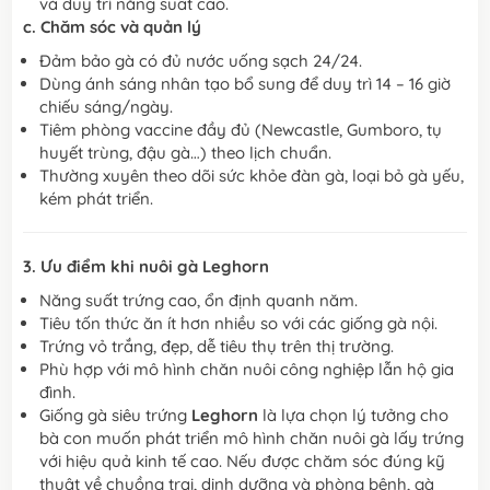
và duy trì năng suất cao.
c. Chăm sóc và quản lý
Đảm bảo gà có đủ nước uống sạch 24/24.
Dùng ánh sáng nhân tạo bổ sung để duy trì 14 – 16 giờ
chiếu sáng/ngày.
Tiêm phòng vaccine đầy đủ (Newcastle, Gumboro, tụ
huyết trùng, đậu gà…) theo lịch chuẩn.
Thường xuyên theo dõi sức khỏe đàn gà, loại bỏ gà yếu,
kém phát triển.
3. Ưu điểm khi nuôi gà Leghorn
Năng suất trứng cao, ổn định quanh năm.
Tiêu tốn thức ăn ít hơn nhiều so với các giống gà nội.
Trứng vỏ trắng, đẹp, dễ tiêu thụ trên thị trường.
Phù hợp với mô hình chăn nuôi công nghiệp lẫn hộ gia
đình.
Giống gà siêu trứng
Leghorn
là lựa chọn lý tưởng cho
bà con muốn phát triển mô hình chăn nuôi gà lấy trứng
với hiệu quả kinh tế cao. Nếu được chăm sóc đúng kỹ
thuật về chuồng trại, dinh dưỡng và phòng bệnh, gà