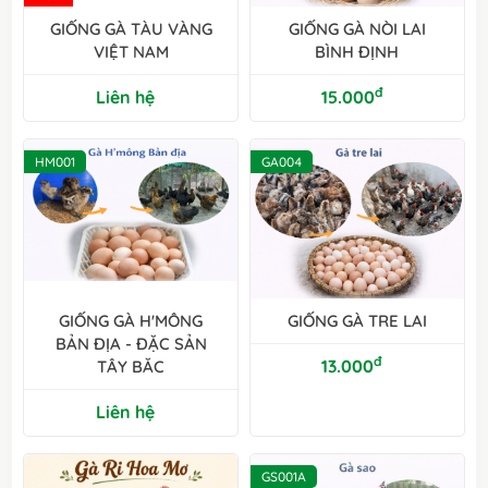
GIỐNG GÀ TÀU VÀNG
GIỐNG GÀ NÒI LAI
VIỆT NAM
BÌNH ĐỊNH
đ
Liên hệ
15.000
HM001
GA004
GIỐNG GÀ H'MÔNG
GIỐNG GÀ TRE LAI
BẢN ĐỊA - ĐẶC SẢN
đ
13.000
TÂY BĂC
Liên hệ
GS001A