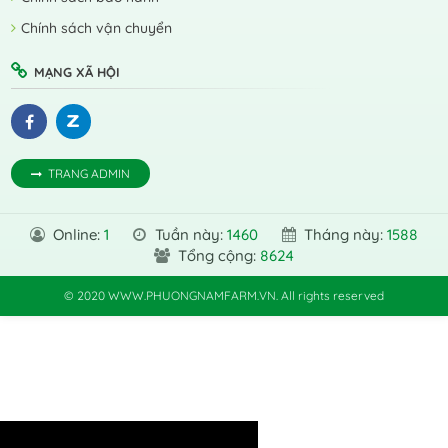
Chính sách vận chuyển
MẠNG XÃ HỘI
TRANG ADMIN
Online:
1
Tuần này:
1460
Tháng này:
1588
Tổng cộng:
8624
© 2020 WWW.PHUONGNAMFARM.VN. All rights reserved