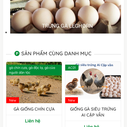
SẢN PHẨM CÙNG DANH MỤC
gà chín cựa, gà độc lạ, gà của
AC01
người dân tộc
New
New
GÀ GIỐNG CHÍN CỰA
GIỐNG GÀ SIÊU TRỨNG
AI CẬP VẰN
Liên hệ
Liên hệ