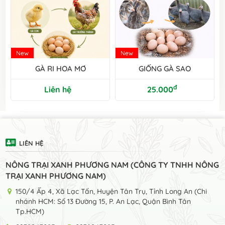
New
New
GÀ RI HOA MƠ
GIỐNG GÀ SAO
đ
Liên hệ
25.000
LIÊN HỆ
NÔNG TRẠI XANH PHƯƠNG NAM (CÔNG TY TNHH NÔNG
TRẠI XANH PHƯƠNG NAM)
150/4 Ấp 4, Xã Lạc Tấn, Huyện Tân Trụ, Tỉnh Long An (Chi
nhánh HCM: Số 13 Đường 15, P. An Lạc, Quận Bình Tân
Tp.HCM)