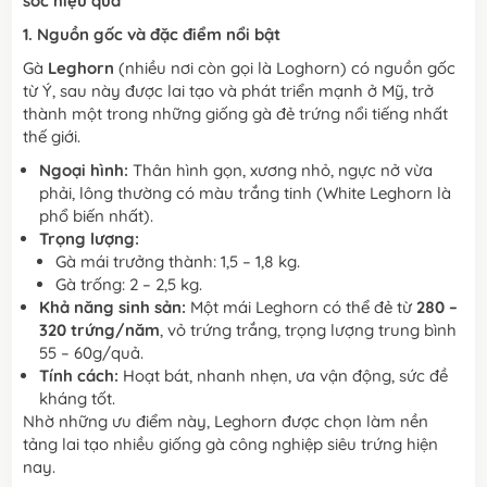
sóc hiệu quả
1. Nguồn gốc và đặc điểm nổi bật
Gà
Leghorn
(nhiều nơi còn gọi là Loghorn) có nguồn gốc
từ Ý, sau này được lai tạo và phát triển mạnh ở Mỹ, trở
thành một trong những giống gà đẻ trứng nổi tiếng nhất
thế giới.
Ngoại hình:
Thân hình gọn, xương nhỏ, ngực nở vừa
phải, lông thường có màu trắng tinh (White Leghorn là
phổ biến nhất).
Trọng lượng:
Gà mái trưởng thành: 1,5 – 1,8 kg.
Gà trống: 2 – 2,5 kg.
Khả năng sinh sản:
Một mái Leghorn có thể đẻ từ
280 –
320 trứng/năm
, vỏ trứng trắng, trọng lượng trung bình
55 – 60g/quả.
Tính cách:
Hoạt bát, nhanh nhẹn, ưa vận động, sức đề
kháng tốt.
Nhờ những ưu điểm này, Leghorn được chọn làm nền
tảng lai tạo nhiều giống gà công nghiệp siêu trứng hiện
nay.