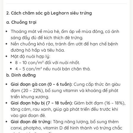
2. Cách chăm sóc gà Leghorn siêu trứng
a. Chuồng trại
Thoáng mát về mùa hè, ấm áp về mùa đông, có ánh
sáng đầy đủ để kích thích đẻ trứng.
Nền chuồng khô ráo, tránh ẩm ướt để hạn chế bệnh
đường hô hấp và tiêu hóa.
Mật độ nuôi hợp lý:
8 – 10 con/m² đối với nuôi nhốt.
4 – 5 con/m² nếu nuôi bán chăn thả.
b. Dinh dưỡng
Giai đoạn gà con (0 – 6 tuần):
Cung cấp thức ăn giàu
đạm (20 – 22%), bổ sung vitamin và khoáng để phát
triển khung xương.
Giai đoạn hậu bị (7 – 18 tuần):
Giảm bớt đạm (16 – 18%),
tăng cám, rau xanh, giúp gà phát triển đều trước khi
vào giai đoạn đẻ.
Giai đoạn đẻ trứng:
Tăng năng lượng, bổ sung thêm
canxi, photpho, vitamin D để hình thành vỏ trứng chắc