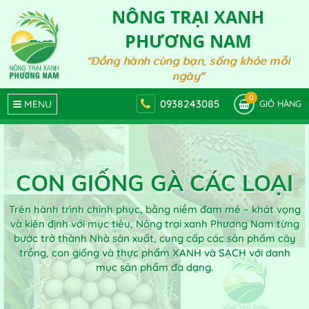
NÔNG TRẠI XANH
PHƯƠNG NAM
"Đồng hành cùng bạn, sống khỏe mỗi
ngày"
0
0938243085
MENU
GIỎ HÀNG
CON GIỐNG GÀ CÁC LOẠI
Trên hành trình chinh phục, bằng niềm đam mê – khát vọng
và kiên định với mục tiêu, Nông trại xanh Phương Nam từng
bước trở thành Nhà sản xuất, cung cấp các sản phẩm cây
trồng, con giống và thực phẩm XANH và SẠCH với danh
mục sản phẩm đa dạng.