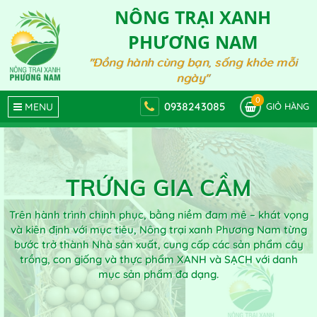
NÔNG TRẠI XANH
PHƯƠNG NAM
"Đồng hành cùng bạn, sống khỏe mỗi
ngày"
0
0938243085
MENU
GIỎ HÀNG
TRỨNG GIA CẦM
Trên hành trình chinh phục, bằng niềm đam mê – khát vọng
và kiên định với mục tiêu, Nông trại xanh Phương Nam từng
bước trở thành Nhà sản xuất, cung cấp các sản phẩm cây
trồng, con giống và thực phẩm XANH và SẠCH với danh
mục sản phẩm đa dạng.