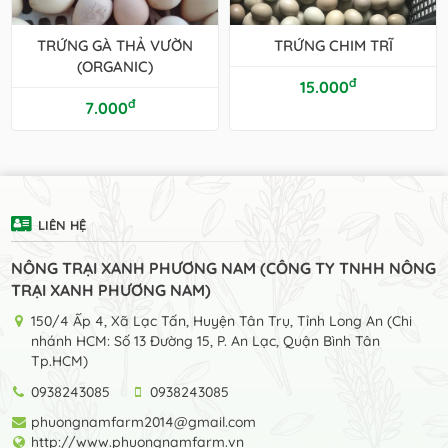
TRỨNG GÀ THẢ VƯỜN
TRỨNG CHIM TRĨ
(ORGANIC)
đ
15.000
đ
7.000
LIÊN HỆ
NÔNG TRẠI XANH PHƯƠNG NAM (CÔNG TY TNHH NÔNG
TRẠI XANH PHƯƠNG NAM)
150/4 Ấp 4, Xã Lạc Tấn, Huyện Tân Trụ, Tỉnh Long An (Chi
nhánh HCM: Số 13 Đường 15, P. An Lạc, Quận Bình Tân
Tp.HCM)
0938243085
0938243085
phuongnamfarm2014@gmail.com
http://www.phuongnamfarm.vn