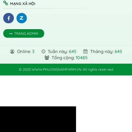
MẠNG XÃ HỘI
TRANG ADMIN
Online:
3
Tuần này:
645
Tháng này:
645
Tổng cộng:
10485
© 2020 WWW.PHUONGNAMFARM.VN. All rights reserved