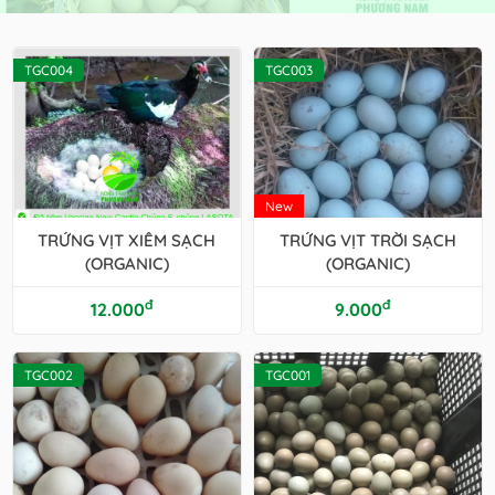
TGC004
TGC003
New
TRỨNG VỊT XIÊM SẠCH
TRỨNG VỊT TRỜI SẠCH
(ORGANIC)
(ORGANIC)
đ
đ
12.000
9.000
TGC002
TGC001