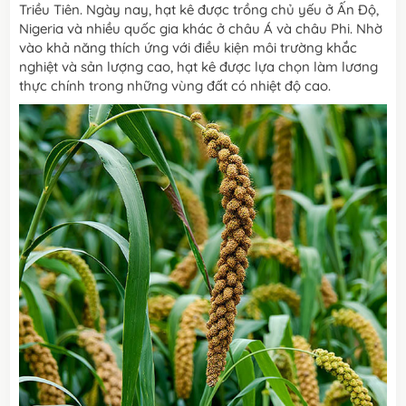
Triều Tiên. Ngày nay, hạt kê được trồng chủ yếu ở Ấn Độ,
Nigeria và nhiều quốc gia khác ở châu Á và châu Phi. Nhờ
vào khả năng thích ứng với điều kiện môi trường khắc
nghiệt và sản lượng cao, hạt kê được lựa chọn làm lương
thực chính trong những vùng đất có nhiệt độ cao.