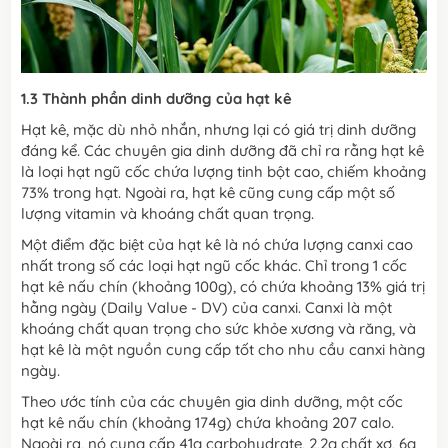
1.3 Thành phần dinh dưỡng của hạt kê
Hạt kê, mặc dù nhỏ nhắn, nhưng lại có giá trị dinh dưỡng
đáng kể. Các chuyên gia dinh dưỡng đã chỉ ra rằng hạt kê
là loại hạt ngũ cốc chứa lượng tinh bột cao, chiếm khoảng
73% trong hạt. Ngoài ra, hạt kê cũng cung cấp một số
lượng vitamin và khoáng chất quan trọng.
Một điểm đặc biệt của hạt kê là nó chứa lượng canxi cao
nhất trong số các loại hạt ngũ cốc khác. Chỉ trong 1 cốc
hạt kê nấu chín (khoảng 100g), có chứa khoảng 13% giá trị
hằng ngày (Daily Value - DV) của canxi. Canxi là một
khoáng chất quan trọng cho sức khỏe xương và răng, và
hạt kê là một nguồn cung cấp tốt cho nhu cầu canxi hàng
ngày.
Theo ước tính của các chuyên gia dinh dưỡng, một cốc
hạt kê nấu chín (khoảng 174g) chứa khoảng 207 calo.
Ngoài ra, nó cung cấp 41g carbohydrate, 2,2g chất xơ, 6g