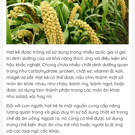
Hạt kê được trồng và sử dụng trong nhiều quốc gia vì giá
trị dinh dưỡng cao và khả năng thích ứng với điều kiện khí
hậu khắc nghiệt. Chúng chứa nhiều chất dinh dưỡng quan
trọng như carbohydrate, protein, chất xơ, vitamin B, kali,
magiê và sắt. Hạt kê có thể được nấu chín thành một số
món ăn khác nhau như cháo, bánh mỳ, bánh ngọt, hoặc
được sử dụng làm thành phần trong các món ăn khác
như salad, xôi, hay mì.
Đối với con người, hạt kê là một nguồn cung cấp năng
lượng quan trọng và giúp duy trì sự bổ sung chất xơ trong
chế độ ăn uống. Ngoài ra, nó cũng có thể được sử dụng
trong chế biến thức ăn cho trẻ nhỏ hoặc người bị dị ứng
với các loại ngũ cốc khác.