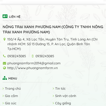
LIÊN HỆ
NÔNG TRẠI XANH PHƯƠNG NAM (CÔNG TY TNHH NÔNG
TRẠI XANH PHƯƠNG NAM)
150/4 Ấp 4, Xã Lạc Tấn, Huyện Tân Trụ, Tỉnh Long An (Chi
nhánh HCM: Số 13 Đường 15, P. An Lạc, Quận Bình Tân
Tp.HCM)
0938243085
0938243085
phuongnamfarm2014@gmail.com
http://www.phuongnamfarm.vn
MENU
Trang chủ
Tin tức
Gia cầm
Sinh vật cảnh
Gia súc
Cây giống