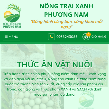
NÔNG TRẠI XANH
PHƯƠNG NAM
"Đồng hành cùng bạn, sống khỏe mỗi
ngày"
0
0938243085
MENU
GIỎ HÀNG
THỨC ĂN VẬT NUÔI
Trên hành trình chinh phục, bằng niềm đam mê – khát vọng
và kiên định với mục tiêu, Nông trại xanh Phương Nam từng
bước trở thành Nhà sản xuất, cung cấp các sản phẩm cây
trồng, con giống và thực phẩm XANH và SẠCH với danh
mục sản phẩm đa dạng.