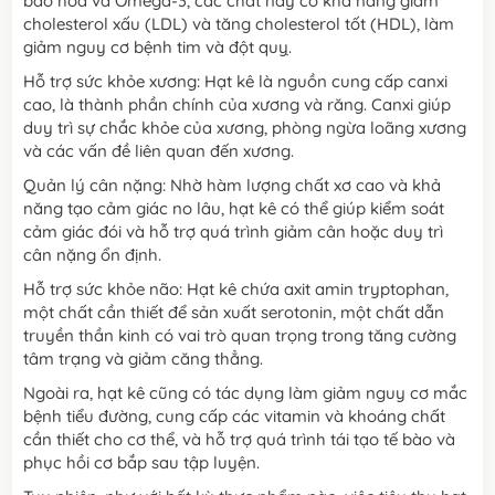
bão hòa và Omega-3, các chất này có khả năng giảm
cholesterol xấu (LDL) và tăng cholesterol tốt (HDL), làm
giảm nguy cơ bệnh tim và đột quỵ.
Hỗ trợ sức khỏe xương: Hạt kê là nguồn cung cấp canxi
cao, là thành phần chính của xương và răng. Canxi giúp
duy trì sự chắc khỏe của xương, phòng ngừa loãng xương
và các vấn đề liên quan đến xương.
Quản lý cân nặng: Nhờ hàm lượng chất xơ cao và khả
năng tạo cảm giác no lâu, hạt kê có thể giúp kiểm soát
cảm giác đói và hỗ trợ quá trình giảm cân hoặc duy trì
cân nặng ổn định.
Hỗ trợ sức khỏe não: Hạt kê chứa axit amin tryptophan,
một chất cần thiết để sản xuất serotonin, một chất dẫn
truyền thần kinh có vai trò quan trọng trong tăng cường
tâm trạng và giảm căng thẳng.
Ngoài ra, hạt kê cũng có tác dụng làm giảm nguy cơ mắc
bệnh tiểu đường, cung cấp các vitamin và khoáng chất
cần thiết cho cơ thể, và hỗ trợ quá trình tái tạo tế bào và
phục hồi cơ bắp sau tập luyện.