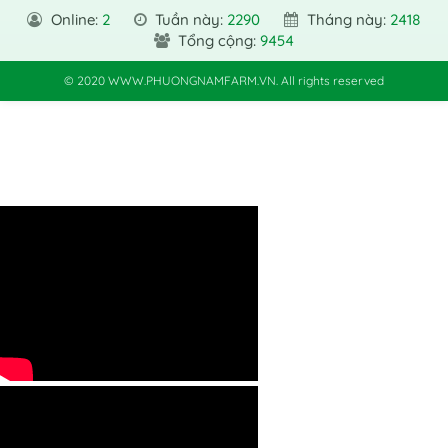
Online:
2
Tuần này:
2290
Tháng này:
2418
Tổng cộng:
9454
© 2020 WWW.PHUONGNAMFARM.VN. All rights reserved