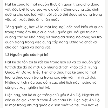
Hạt kê cũng là một nguồn thức ăn quan trọng cho động
vật, đặc biệt là gia súc và gia cầm. Chúng cung cấp dinh
dưỡng cho các loài vật nuôi và có thể được sử dụng trong
việc sản xuất thức ăn chăn nuôi.
Tổng quát lại, hạt kê là một loại ngũ cốc phổ biến và quan
trọng trong ẩm thực của nhiều quốc gia. Với giá trị dinh
dưỡng cao và khả năng sử dụng đa dạng, nó đóng vai trò
quan trọng trong việc cung cấp năng lượng và chất xơ
cho con người và động vật.
1.2 Nguồn gốc của hạt kê
Hạt kê đã tồn tại từ rất lâu trong lịch sử và có nguồn gốc
từ thời đại đồ đá mới. Có những di tích khảo cổ ở Trung
Quốc, Ấn Độ và Triều Tiên cho thấy hạt kê từng là một
lương thực quan trọng trong các nền văn minh cổ đại.
Những di tích này bao gồm các phế tích nấu nướng và
công cụ xay nghiền hạt kê.
Hiện nay, hạt kê được trồng chủ yếu ở Ấn Độ, Nigeria và
các quốc gia khác ở châu Á và châu Phi. Đặc biệt, Ấn Độ
là một trong những quốc gia sản xuất và tiêu thụ hạt kê