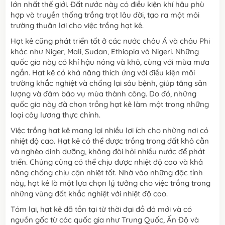
lớn nhất thế giới. Đất nước này có điều kiện khí hậu phù
hợp và truyền thống trồng trọt lâu đời, tạo ra một môi
trường thuận lợi cho việc trồng hạt kê.
Hạt kê cũng phát triển tốt ở các nước châu Á và châu Phi
khác như Niger, Mali, Sudan, Ethiopia và Nigeri. Những
quốc gia này có khí hậu nóng và khô, cùng với mùa mưa
ngắn. Hạt kê có khả năng thích ứng với điều kiện môi
trường khắc nghiệt và chống lại sâu bệnh, giúp tăng sản
lượng và đảm bảo vụ mùa thành công. Do đó, những
quốc gia này đã chọn trồng hạt kê làm một trong những
loại cây lương thực chính.
Việc trồng hạt kê mang lại nhiều lợi ích cho những nơi có
nhiệt độ cao. Hạt kê có thể được trồng trong đất khô cằn
và nghèo dinh dưỡng, không đòi hỏi nhiều nước để phát
triển. Chúng cũng có thể chịu được nhiệt độ cao và khả
năng chống chịu cận nhiệt tốt. Nhờ vào những đặc tính
này, hạt kê là một lựa chọn lý tưởng cho việc trồng trong
những vùng đất khắc nghiệt với nhiệt độ cao.
Tóm lại, hạt kê đã tồn tại từ thời đại đồ đá mới và có
nguồn gốc từ các quốc gia như Trung Quốc, Ấn Độ và