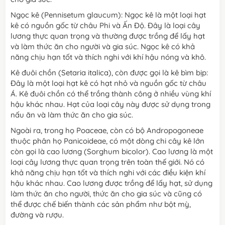
Ngọc kê (Pennisetum glaucum): Ngọc kê là một loại hạt
kê có nguồn gốc từ châu Phi và Ấn Độ. Đây là loại cây
lương thực quan trọng và thường được trồng để lấy hạt
và làm thức ăn cho người và gia súc. Ngọc kê có khả
năng chịu hạn tốt và thích nghi với khí hậu nóng và khô.
Kê đuôi chồn (Setaria italica), còn được gọi là kê bìm bịp:
Đây là một loại hạt kê có hạt nhỏ và nguồn gốc từ châu
Á. Kê đuôi chồn có thể trồng thành công ở nhiều vùng khí
hậu khác nhau. Hạt của loại cây này được sử dụng trong
nấu ăn và làm thức ăn cho gia súc.
Ngoài ra, trong họ Poaceae, còn có bộ Andropogoneae
thuộc phân họ Panicoideae, có một dòng chi cây kê lớn
còn gọi là cao lương (Sorghum bicolor). Cao lương là một
loại cây lương thực quan trọng trên toàn thế giới. Nó có
khả năng chịu hạn tốt và thích nghi với các điều kiện khí
hậu khác nhau. Cao lương được trồng để lấy hạt, sử dụng
làm thức ăn cho người, thức ăn cho gia súc và cũng có
thể được chế biến thành các sản phẩm như bột mỳ,
đường và rượu.