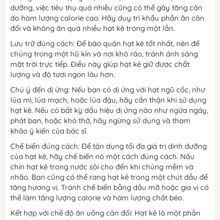
dưỡng, việc tiêu thụ quá nhiều cũng có thể gây tăng cân
do hàm lượng calorie cao. Hãy duy trì khẩu phần ăn cân
đối và không ăn quá nhiều hạt kê trong một lần.
Lưu trữ đúng cách: Để bảo quản hạt kê tốt nhất, nên để
chúng trong một hũ kín và nơi khô ráo, tránh ánh sáng
mặt trời trực tiếp. Điều này giúp hạt kê giữ được chất
lượng và độ tươi ngon lâu hơn.
Chú ý đến dị ứng: Nếu bạn có dị ứng với hạt ngũ cốc, như
lúa mì, lúa mạch, hoặc lúa đậu, hãy cẩn thận khi sử dụng
hạt kê. Nếu có bất kỳ dấu hiệu dị ứng nào như ngứa ngáy,
phát ban, hoặc khó thở, hãy ngừng sử dụng và tham
khảo ý kiến của bác sĩ.
Chế biến đúng cách: Để tận dụng tối đa giá trị dinh dưỡng
của hạt kê, hãy chế biến nó một cách đúng cách. Nấu
chín hạt kê trong nước sôi cho đến khi chúng mềm và
nhão. Bạn cũng có thể rang hạt kê trong một chút dầu để
tăng hương vị. Tránh chế biến bằng dầu mỡ hoặc gia vị có
thể làm tăng lượng calorie và hàm lượng chất béo.
Kết hợp với chế độ ăn uống cân đối: Hạt kê là một phần