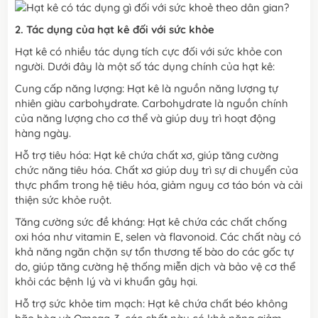
2. Tác dụng của hạt kê đối với sức khỏe
Hạt kê có nhiều tác dụng tích cực đối với sức khỏe con
người. Dưới đây là một số tác dụng chính của hạt kê:
Cung cấp năng lượng: Hạt kê là nguồn năng lượng tự
nhiên giàu carbohydrate. Carbohydrate là nguồn chính
của năng lượng cho cơ thể và giúp duy trì hoạt động
hàng ngày.
Hỗ trợ tiêu hóa: Hạt kê chứa chất xơ, giúp tăng cường
chức năng tiêu hóa. Chất xơ giúp duy trì sự di chuyển của
thực phẩm trong hệ tiêu hóa, giảm nguy cơ táo bón và cải
thiện sức khỏe ruột.
Tăng cường sức đề kháng: Hạt kê chứa các chất chống
oxi hóa như vitamin E, selen và flavonoid. Các chất này có
khả năng ngăn chặn sự tổn thương tế bào do các gốc tự
do, giúp tăng cường hệ thống miễn dịch và bảo vệ cơ thể
khỏi các bệnh lý và vi khuẩn gây hại.
Hỗ trợ sức khỏe tim mạch: Hạt kê chứa chất béo không