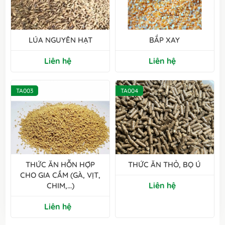
LÚA NGUYÊN HẠT
BẮP XAY
Liên hệ
Liên hệ
TA003
TA004
THỨC ĂN HỖN HỢP
THỨC ĂN THỎ, BỌ Ú
CHO GIA CẦM (GÀ, VỊT,
Liên hệ
CHIM,...)
Liên hệ