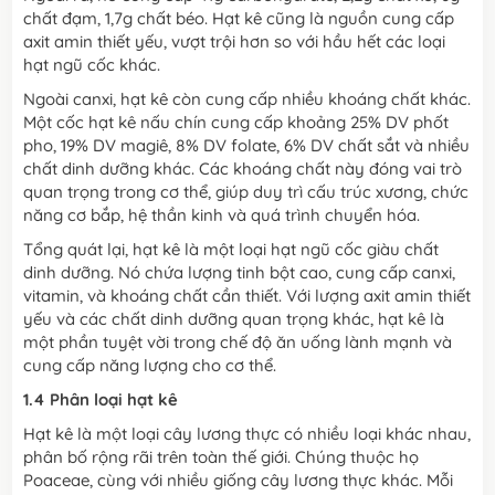
chất đạm, 1,7g chất béo. Hạt kê cũng là nguồn cung cấp
axit amin thiết yếu, vượt trội hơn so với hầu hết các loại
hạt ngũ cốc khác.
Ngoài canxi, hạt kê còn cung cấp nhiều khoáng chất khác.
Một cốc hạt kê nấu chín cung cấp khoảng 25% DV phốt
pho, 19% DV magiê, 8% DV folate, 6% DV chất sắt và nhiều
chất dinh dưỡng khác. Các khoáng chất này đóng vai trò
quan trọng trong cơ thể, giúp duy trì cấu trúc xương, chức
năng cơ bắp, hệ thần kinh và quá trình chuyển hóa.
Tổng quát lại, hạt kê là một loại hạt ngũ cốc giàu chất
dinh dưỡng. Nó chứa lượng tinh bột cao, cung cấp canxi,
vitamin, và khoáng chất cần thiết. Với lượng axit amin thiết
yếu và các chất dinh dưỡng quan trọng khác, hạt kê là
một phần tuyệt vời trong chế độ ăn uống lành mạnh và
cung cấp năng lượng cho cơ thể.
1.4 Phân loại hạt kê
Hạt kê là một loại cây lương thực có nhiều loại khác nhau,
phân bố rộng rãi trên toàn thế giới. Chúng thuộc họ
Poaceae, cùng với nhiều giống cây lương thực khác. Mỗi