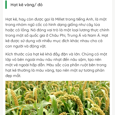
Hạt kê vàng/ đỏ
Hạt kê, hay còn được gọi là Millet trong tiếng Anh, là một
trong nhóm ngũ cốc có hình dạng giống như cây lúa
hoặc cỏ lồng. Nó đóng vai trò là một loại lương thực chính
trong một số quốc gia ở Châu Phi, Trung Á và Nam Á. Hạt
kê được sử dụng với nhiều mục đích khác nhau cho cả
con người và động vật.
Kích thước của hạt kê khá đầy đặn và lớn. Chúng có một
lớp vỏ bên ngoài màu nâu nhạt đến nâu sậm, tạo nên
một vẻ ngoài hấp dẫn. Màu sắc của phần ruột bên trong
hạt kê thường là màu vàng, tạo nên một sự tương phản
đẹp mắt.