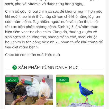
sạch, pha với vitamin và được thay hàng ngày.
Chim bồ câu là loại chim có sức đề kháng mạnh, hơn nữa
khi nuôi theo hình thức này sẽ hạn chế khả năng lây lan
của mầm bệnh. Tuy nhiên, người nuôi vẫn cần thực hiện
tốt các biện pháp phòng bệnh. Ðịnh kỳ 3 lần/năm thực
hiện tiêm vaccine cho chim. Cùng đó, thường xuyên vệ
sinh sạch sẽ chuồng trại, phòng tránh chó, mèo, chuột
hay chim lạ tấn công và định kỳ phun thuốc khử trùng để
tiêu diệt mầm bệnh.
Chúc bà con chăn nuôi hiệu quả.
SẢN PHẨM CÙNG DANH MỤC
GK001
TC001