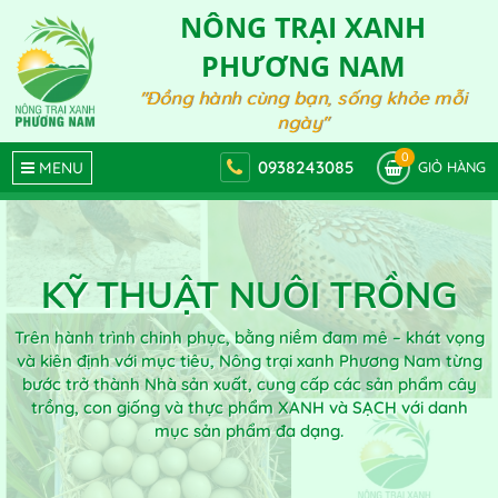
NÔNG TRẠI XANH
PHƯƠNG NAM
"Đồng hành cùng bạn, sống khỏe mỗi
ngày"
0
0938243085
MENU
GIỎ HÀNG
KỸ THUẬT NUÔI TRỒNG
Trên hành trình chinh phục, bằng niềm đam mê – khát vọng
và kiên định với mục tiêu, Nông trại xanh Phương Nam từng
bước trở thành Nhà sản xuất, cung cấp các sản phẩm cây
trồng, con giống và thực phẩm XANH và SẠCH với danh
mục sản phẩm đa dạng.