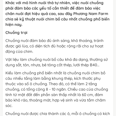
Khác với mô hình nuôi thả tự nhiên, việc nuôi chuồng
phải đảm bảo các yếu tố cần thiết để đảm bảo việc
chăn nuôi đạt hiệu quả cao, sau đây Phương Nam Farm
chia sẻ kỹ thuật nuôi chim bồ câu nhốt chuồng phổ biến
hiện nay.
Chuồng trại
Chuồng nuôi đảm bảo đủ ánh sáng, khô thoáng, tránh
được gió lùa, có diện tích đủ hoặc rộng rãi cho sự hoạt
động của chim.
Vật liệu làm chuồng nuôi bồ câu khá đa dạng, thường sử
dụng sắt, tôn, nhựa, bê tông cốt thép, lưới thép B40…
Kiểu làm chuồng phổ biến nhất là chuồng nuôi chim bồ
câu nhiều tầng làm bằng khung thép, kích thước phụ
thuộc vào số ô chuồng. Theo đó, có thể làm 2 tầng
chuồng, có tổng cộng 8 - 10 ngăn. Chiều cao của chuồng
tính từ mặt đất đến phần sàn thấp nhất là 60 cm, đảm
bảo khô ráo, thoáng mát, hợp vệ sinh và vừa tầm chăm
sóc.
Chuồng nuôi được chia thành các ô, mỗi ô chuồng có kích