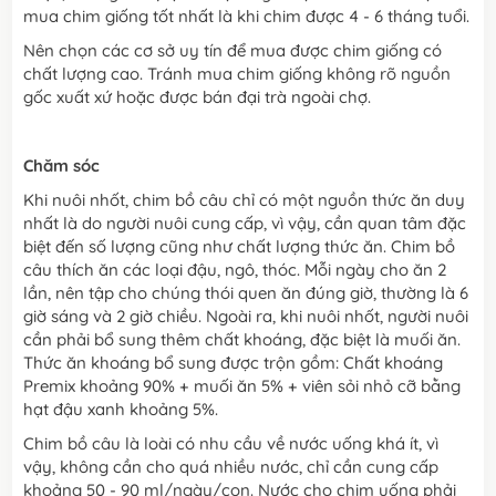
mua chim giống tốt nhất là khi chim được 4 - 6 tháng tuổi.
Nên chọn các cơ sở uy tín để mua được chim giống có
chất lượng cao. Tránh mua chim giống không rõ nguồn
gốc xuất xứ hoặc được bán đại trà ngoài chợ.
Chăm sóc
Khi nuôi nhốt, chim bồ câu chỉ có một nguồn thức ăn duy
nhất là do người nuôi cung cấp, vì vậy, cần quan tâm đặc
biệt đến số lượng cũng như chất lượng thức ăn. Chim bồ
câu thích ăn các loại đậu, ngô, thóc. Mỗi ngày cho ăn 2
lần, nên tập cho chúng thói quen ăn đúng giờ, thường là 6
giờ sáng và 2 giờ chiều. Ngoài ra, khi nuôi nhốt, người nuôi
cần phải bổ sung thêm chất khoáng, đặc biệt là muối ăn.
Thức ăn khoáng bổ sung được trộn gồm: Chất khoáng
Premix khoảng 90% + muối ăn 5% + viên sỏi nhỏ cỡ bằng
hạt đậu xanh khoảng 5%.
Chim bồ câu là loài có nhu cầu về nước uống khá ít, vì
vậy, không cần cho quá nhiều nước, chỉ cần cung cấp
khoảng 50 - 90 ml/ngày/con. Nước cho chim uống phải