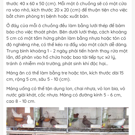
thước 40 x 60 x 50 (cm). Mỗi một ô chuồng sẽ có một cửa
ra vào nhỏ, kích thước 20 x 20 (cm) để thuận tiện cho việc
bắt chim phòng trị bệnh hoặc xuất bán.
Ở đáy của mỗi ô chuồng đều làm bằng lưới thép để bảm
bảo cho việc thoát phân. Bên dưới lưới thép, cách khoảng
5 cm có một tấm hứng phân làm bằng nhựa hoặc tôn có
độ nghiêng nhẹ, có thể kéo ra đẩy vào một cách dễ dàng.
Trung bình khoảng 1 - 2 ngày phải tiến hành thay rửa một
lần, đổ phân vào hố chứa hoặc bao tải tiếp tục xử lý,
tránh ô nhiễm môi trường, phát sinh khí độc hại…
Máng ăn có thể làm bằng tre hoặc tôn, kích thước dài 15
cm, rộng 5 cm, sâu 5 - 10 (cm).
Máng uống có thể tận dụng lon, chai nhựa, vỏ lon bia, vỏ
nước giải khát, cốc nhựa. Máng có đường kính 5 - 6 cm,
cao 8 - 10 cm.