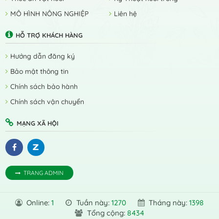
MÔ HÌNH NÔNG NGHIỆP
Liên hệ
HỖ TRỢ KHÁCH HÀNG
Hướng dẫn đăng ký
Bảo mật thông tin
Chính sách bảo hành
Chính sách vận chuyển
MẠNG XÃ HỘI
TRANG ADMIN
Online:
1
Tuần này:
1270
Tháng này:
1398
Tổng cộng:
8434