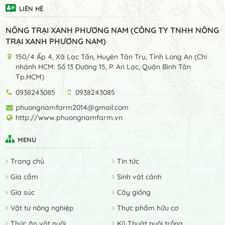
LIÊN HỆ
NÔNG TRẠI XANH PHƯƠNG NAM (CÔNG TY TNHH NÔNG
TRẠI XANH PHƯƠNG NAM)
150/4 Ấp 4, Xã Lạc Tấn, Huyện Tân Trụ, Tỉnh Long An (Chi
nhánh HCM: Số 13 Đường 15, P. An Lạc, Quận Bình Tân
Tp.HCM)
0938243085
0938243085
phuongnamfarm2014@gmail.com
http://www.phuongnamfarm.vn
MENU
Trang chủ
Tin tức
Gia cầm
Sinh vật cảnh
Gia súc
Cây giống
Vật tư nông nghiệp
Thực phẩm hữu cơ
Thức ăn vật nuôi
Kỹ Thuật nuôi trồng